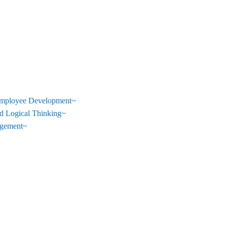
Employee Development~
 Logical Thinking~
gement~