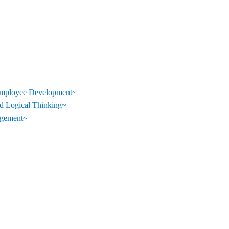
Employee Development~
 Logical Thinking~
gement~