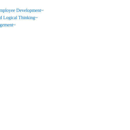
Employee Development~
 Logical Thinking~
gement~