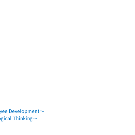
e Development～
al Thinking～