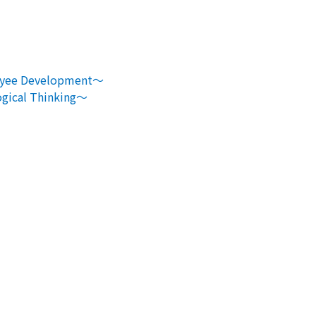
e Development～
al Thinking～