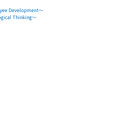
e Development～
al Thinking～