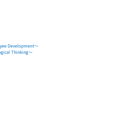
e Development～
al Thinking～